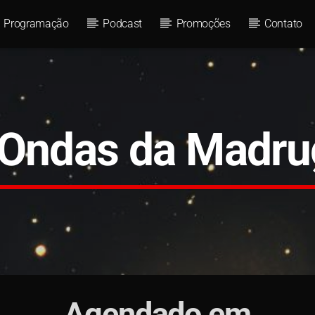
Programação
Podcast
Promoções
Contato
 Ondas da Madru
Agendado em