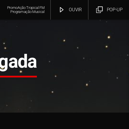
PromoAção Tropical FM
OUVIR
POP-UP
Programação Musical
gada